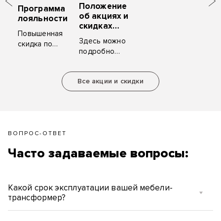
Положение
Программа
об акциях и
лояльности
скидках
Повышенная
«ZYM
Здесь можно
скидка по
Мебель»
подробно
карте клиента,
ознакомиться
ценные
с условиями
подарки за
Все акции и скидки
акций и
рекомендацию.
скидок.
ВОПРОС-ОТВЕТ
Часто задаваемые вопросы:
Какой срок эксплуатации вашей мебели-
трансформер?