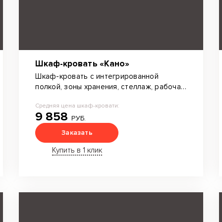
Шкаф-кровать «Кано»
Шкаф-кровать с интегрированной
полкой, зоны хранения, стеллаж, рабочая
зона. Механизм обшит мягкой тканью,
Средняя цена шкаф-кровати:
подсветка.
9 858
РУБ.
Заказать
Купить в 1 клик