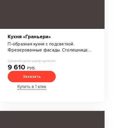
Кухня «Граньери»
П-образная кухня с подсветкой.
Фрезерованные фасады. Столешница:
постформинг. Выдвижная корзина -
Средняя цена шкаф-кровати:
карго.
9 610
РУБ.
Заказать
Купить в 1 клик