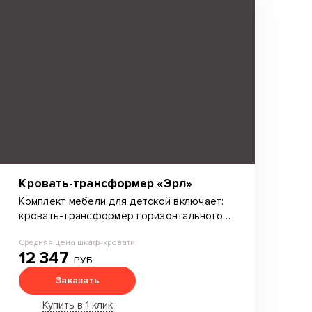
Кровать-трансформер «Эрл»
Комплект мебели для детской включает:
кровать-трансформер горизонтального
сложения, плательный шкаф, стеллаж с
Средняя цена шкаф-кровати:
полками и выдвижными ящиками, рабочий
12 347
стол.
РУБ.
Заказать
Купить в 1 клик