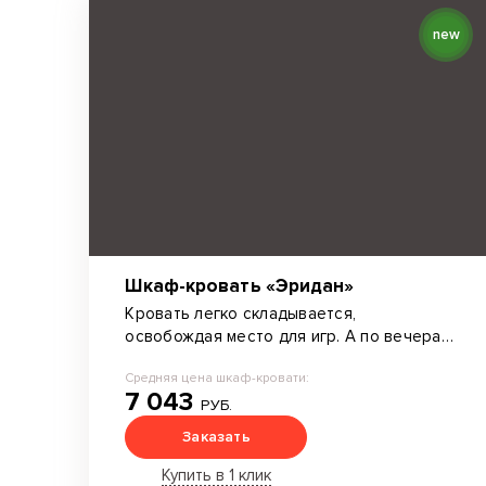
new
Шкаф-кровать «Эридан»
Кровать легко складывается,
освобождая место для игр. А по вечерам
— превращается в уютное пространство
Средняя цена шкаф-кровати:
для сна.
7 043
РУБ.
Заказать
Купить в 1 клик