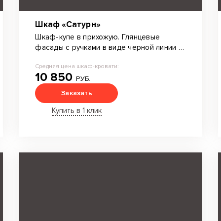
Шкаф «Сатурн»
Шкаф-купе в прихожую. Глянцевые
фасады с ручками в виде черной линии –
вместительный проект, где продумана
Средняя цена шкаф-кровати:
каждая полка. Много места для вешалок,
10 850
полок различной высоты и ширины для
РУБ.
одежды, а также обувные выдвижные
Заказать
полки.
Купить в 1 клик