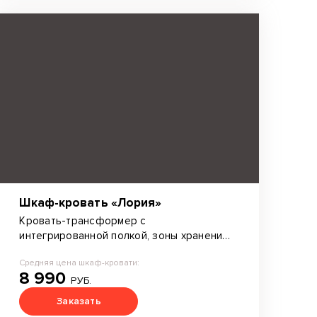
Шкаф-кровать «Лория»
Кровать-трансформер с
интегрированной полкой, зоны хранения.
Дополнительные элементы: светильники
Средняя цена шкаф-кровати:
на гибком проводе.
8 990
РУБ.
Заказать