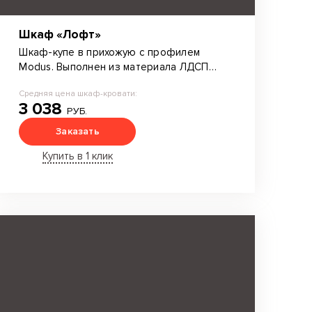
Шкаф «Лофт»
Шкаф-купе в прихожую с профилем
Modus. Выполнен из материала ЛДСП
Egger. Декоративное полоска из
Средняя цена шкаф-кровати:
цветного стекла Лакобель.
3 038
РУБ.
Заказать
Купить в 1 клик