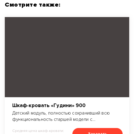
Смотрите также:
Шкаф-кровать «Гудини» 900
Детский модуль, полностью сохранивший всю
функциональность старшей модели с
уменьшенной шириной спального места до 90
Средняя цена шкаф-кровати:
см. Трансформер может быть с диваном или без
Заказать