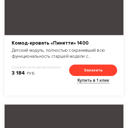
Комод-кровать «Пинетти» 1400
Детский модуль, полностью сохранивший всю
функциональность старшей модели с
уменьшенной шириной спального места до 140
Средняя цена шкаф-кровати:
см.
Заказать
3 184
РУБ.
Купить в 1 клик