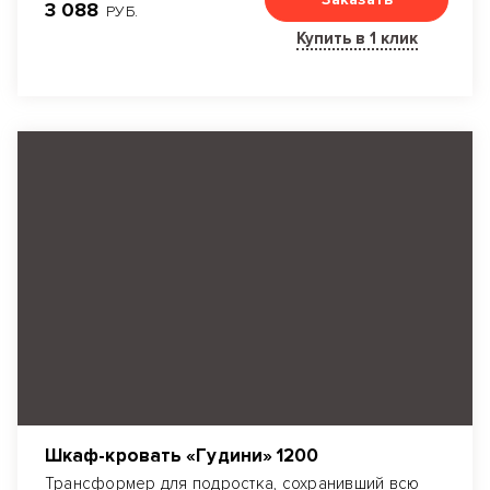
3 088
РУБ.
него.
Купить в 1 клик
Шкаф-кровать «Гудини» 1200
Трансформер для подростка, сохранивший всю