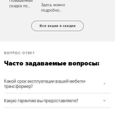
Повышенная
«ZYM
Здесь можно
скидка по
Мебель»
подробно
карте клиента,
ознакомиться
ценные
с условиями
подарки за
Все акции и скидки
акций и
рекомендацию.
скидок.
ВОПРОС-ОТВЕТ
Часто задаваемые вопросы:
Какой срок эксплуатации вашей мебели-
трансформер?
Какую гарантию вы предоставляете?