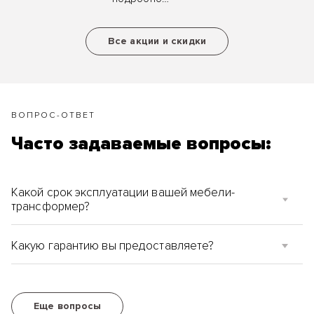
карте клиента,
ознакомиться
ценные
с условиями
подарки за
Все акции и скидки
акций и
рекомендацию.
скидок.
ВОПРОС-ОТВЕТ
Часто задаваемые вопросы:
Какой срок эксплуатации вашей мебели-
трансформер?
Какую гарантию вы предоставляете?
Еще вопросы