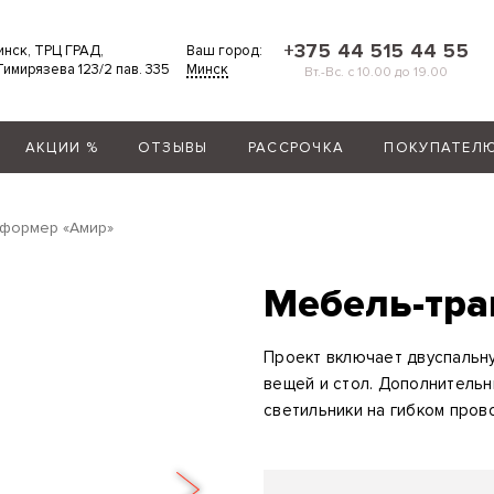
+375 44 515 44 55
Минск, ТРЦ ГРАД,
Ваш город:
 Тимирязева 123/2 пав. 335
Минск
Вт.-Вс. с 10.00 до 19.00
АКЦИИ %
ОТЗЫВЫ
РАССРОЧКА
ПОКУПАТЕЛ
сформер «Амир»
Мебель-тр
Проект включает двуспальн
вещей и стол. Дополнительн
светильники на гибком пров