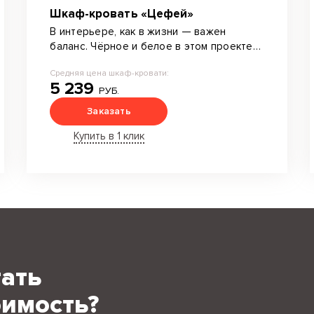
Шкаф-кровать «Цефей»
В интерьере, как в жизни — важен
баланс. Чёрное и белое в этом проекте
— символ логики и порядка.
Средняя цена шкаф-кровати:
5 239
РУБ.
Заказать
Купить в 1 клик
тать
имость?