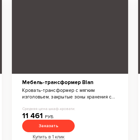
Мебель-трансформер Blan
Кровать-трансформер с мягким
изголовьем, закрытые зоны хранения с
декоративными полками.
Средняя цена шкаф-кровати:
Дополнительные элементы: подсветка и
11 461
светодиодные лампы на гибком проводе,
РУБ.
диван. Ширина конструкции: 2865 мм.
Заказать
Купить в 1 клик