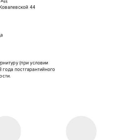
КАД
.Ковалевской 44
ца
урнитуру (при условии
3 года постгарантийного
ости.