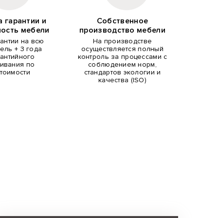
а гарантии и
Собственное
ность мебели
производство мебели
рантии на всю
На производстве
ель + 3 года
осуществляется полный
рантийного
контроль за процессами с
ивания по
соблюдением норм,
тоимости
стандартов экологии и
качества (ISO)