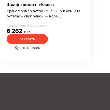
Шкаф-кровать «Улисс»
Трансформер встроили в нишу и комната
осталась свободной — море
пространства для дизайнерских идей.
Средняя цена шкаф-кровати:
6 262
РУБ.
Заказать
Купить в 1 клик