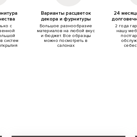
рнитура
Варианты расцветок
24 месяц
чества
декора и фурнитуры
долговеч
лько с
Большое разнообразие
2 года га
венной
материалов на любой вкус
нашу меб
Большой
и бюджет. Все образцы
постга
в систем
можно посмотреть в
обслуж
открытия
салонах
себес