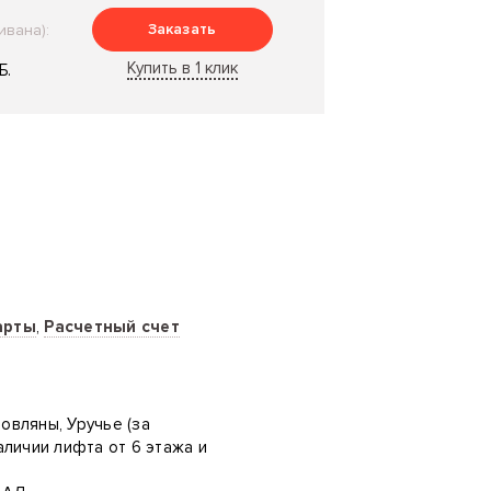
Заказать
ивана):
Купить в 1 клик
Б.
арты
,
Расчетный счет
ровляны, Уручье (за
аличии лифта от 6 этажа и