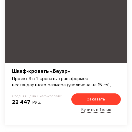
Шкаф-кровать «Бауэр»
Проект 3 в 1: кровать-трансформер
нестандартного размера (увеличена на 15 см),
вместительный шкаф с системой открытия
Средняя цена шкаф-кровати:
дверей Wing Line L, рабочая зона.
Заказать
22 447
РУБ.
Дополнительные элементы: подсветка,
светильники на гибком проводе.
Купить в 1 клик