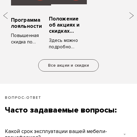
Положение
Программа
об акциях и
лояльности
скидках
Повышенная
«ZYM
Здесь можно
скидка по
Мебель»
подробно
карте клиента,
ознакомиться
ценные
с условиями
подарки за
Все акции и скидки
акций и
рекомендацию.
скидок.
ВОПРОС-ОТВЕТ
Часто задаваемые вопросы:
Какой срок эксплуатации вашей мебели-