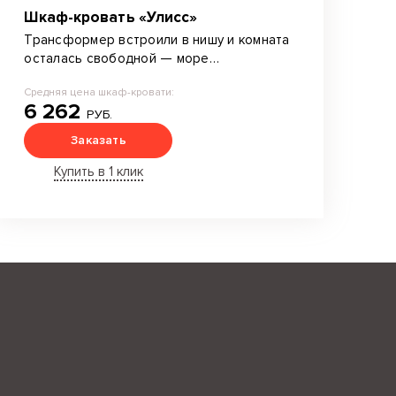
Шкаф-кровать «Улисс»
Трансформер встроили в нишу и комната
осталась свободной — море
пространства для дизайнерских идей.
Средняя цена шкаф-кровати:
6 262
РУБ.
Заказать
Купить в 1 клик