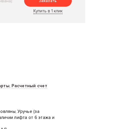
Заказать
ивана):
Купить в 1 клик
арты
,
Расчетный счет
ровляны, Уручье (за
аличии лифта от 6 этажа и