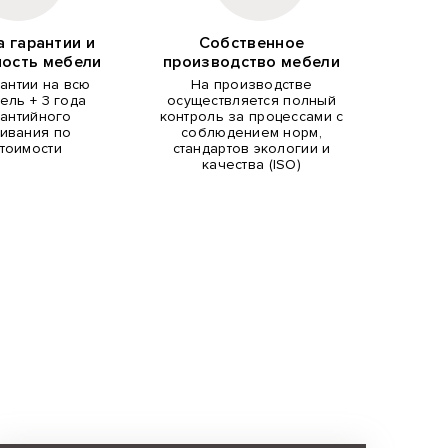
а гарантии и
Собственное
ность мебели
производство мебели
рантии на всю
На производстве
ель + 3 года
осуществляется полный
рантийного
контроль за процессами с
ивания по
соблюдением норм,
тоимости
стандартов экологии и
качества (ISO)