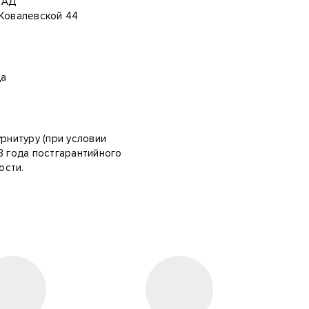
КАД
.Ковалевской 44
ца
урнитуру (при условии
3 года постгарантийного
ости.