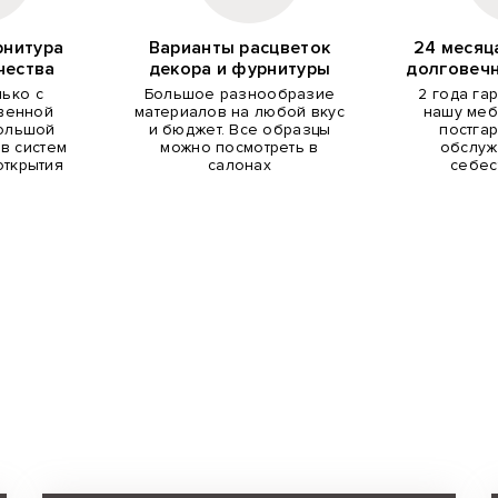
рнитура
Варианты расцветок
24 месяц
чества
декора и фурнитуры
долговеч
лько с
Большое разнообразие
2 года га
венной
материалов на любой вкус
нашу меб
Большой
и бюджет. Все образцы
постга
в систем
можно посмотреть в
обслуж
открытия
салонах
себес