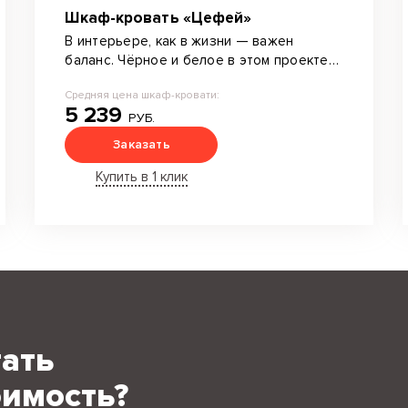
Шкаф-кровать «Цефей»
В интерьере, как в жизни — важен
баланс. Чёрное и белое в этом проекте
— символ логики и порядка.
Средняя цена шкаф-кровати:
5 239
РУБ.
Заказать
Купить в 1 клик
тать
имость?