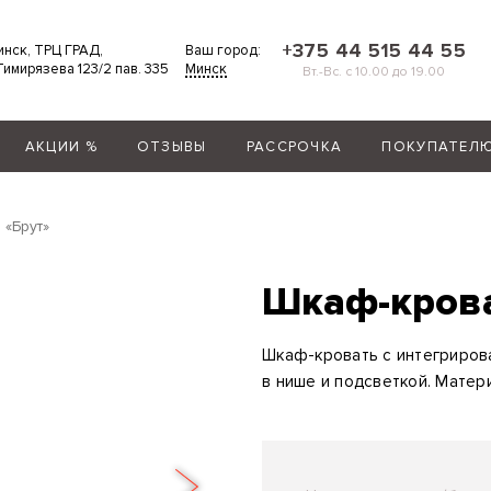
+375 44 515 44 55
Минск, ТРЦ ГРАД,
Ваш город:
 Тимирязева 123/2 пав. 335
Минск
Вт.-Вс. с 10.00 до 19.00
АКЦИИ %
ОТЗЫВЫ
РАССРОЧКА
ПОКУПАТЕЛ
 «Брут»
Шкаф-крова
Шкаф-кровать с интегриров
в нише и подсветкой. Матер