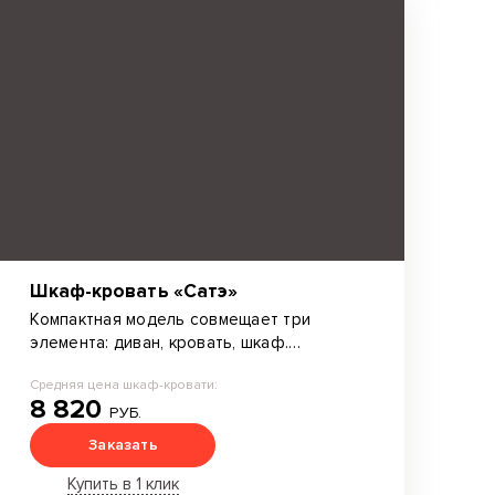
Шкаф-кровать «Сатэ»
Компактная модель совмещает три
элемента: диван, кровать, шкаф.
Настенная полка опускается на пол без
Средняя цена шкаф-кровати:
необходимости снятия предметов с нее.
8 820
РУБ.
Заказать
Купить в 1 клик