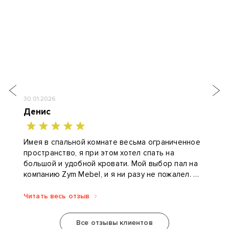
30.01.2026
Денис
Имея в спальной комнате весьма ограниченное
пространство, я при этом хотел спать на
большой и удобной кровати. Мой выбор пал на
компанию Zym Mebel, и я ни разу не пожалел.
Конструктор разработал кровать-книгу...
Читать весь отзыв
Все отзывы клиентов