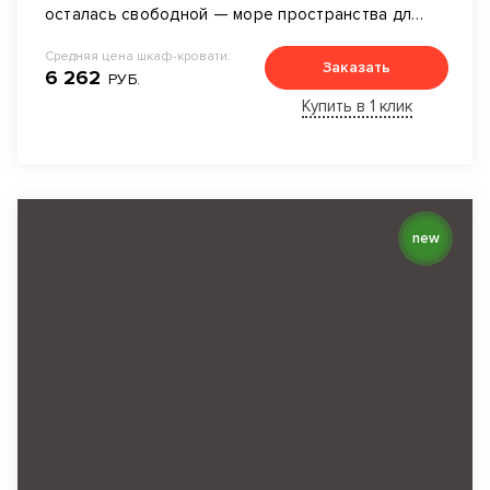
осталась свободной — море пространства для
дизайнерских идей.
Средняя цена шкаф-кровати:
Заказать
6 262
РУБ.
Купить в 1 клик
new