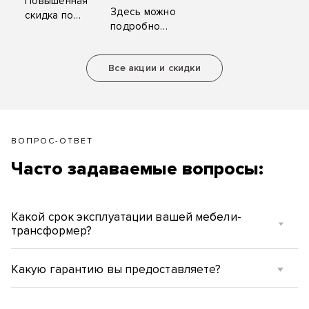
Повышенная
«ZYM
Здесь можно
скидка по
Мебель»
подробно
карте клиента,
ознакомиться
ценные
с условиями
подарки за
Все акции и скидки
акций и
рекомендацию.
скидок.
ВОПРОС-ОТВЕТ
Часто задаваемые вопросы:
Какой срок эксплуатации вашей мебели-
трансформер?
Какую гарантию вы предоставляете?