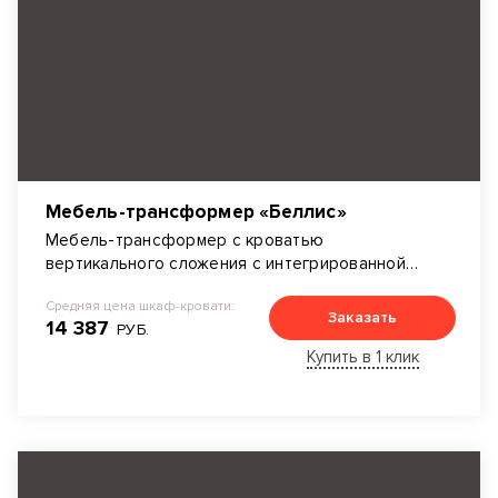
Мебель-трансформер «Беллис»
Мебель-трансформер с кроватью
вертикального сложения с интегрированной
полкой. включает так же подсветку, мягкое
Средняя цена шкаф-кровати:
изголовье и много открытых и закрытых зон
Заказать
14 387
РУБ.
хранения. Материал исполнения - ЛДСП Эггер
Купить в 1 клик