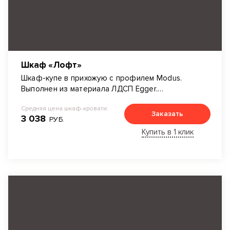
Шкаф «Лофт»
Шкаф-купе в прихожую с профилем Modus.
Выполнен из материала ЛДСП Egger.
Декоративное полоска из цветного стекла
Средняя цена шкаф-кровати:
Лакобель.
Заказать
3 038
РУБ.
Купить в 1 клик