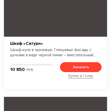
Шкаф «Сатурн»
Шкаф-купе в прихожую. Глянцевые фасады с
ручками в виде черной линии – вместительный
проект, где продумана каждая полка. Много
Средняя цена шкаф-кровати:
места для вешалок, полок различной высоты и
Заказать
10 850
РУБ.
ширины для одежды, а также обувные
выдвижные полки.
Купить в 1 клик