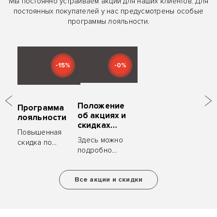
Мы постоянно устраиваем акции для наших клиентов. Для
постоянных покупателей у нас предусмотрены особые
программы лояльности.
-15%
-0%
Положение
Программа
об акциях и
лояльности
скидках
Повышенная
«ZYM
Здесь можно
скидка по
Мебель»
подробно
карте клиента,
ознакомиться
ценные
с условиями
подарки за
Все акции и скидки
акций и
рекомендацию.
скидок.