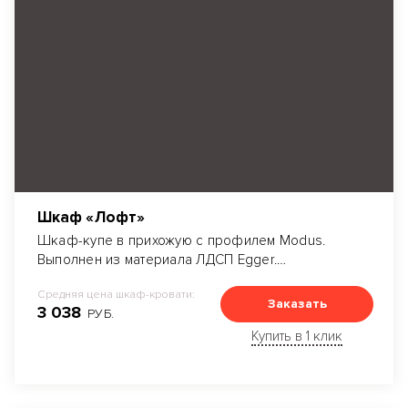
Шкаф «Лофт»
Шкаф-купе в прихожую с профилем Modus.
Выполнен из материала ЛДСП Egger.
Декоративное полоска из цветного стекла
Средняя цена шкаф-кровати:
Лакобель.
Заказать
3 038
РУБ.
Купить в 1 клик