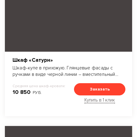
Шкаф «Сатурн»
Шкаф-купе в прихожую. Глянцевые фасады с
ручками в виде черной линии – вместительный
проект, где продумана каждая полка. Много
Средняя цена шкаф-кровати:
места для вешалок, полок различной высоты и
Заказать
10 850
РУБ.
ширины для одежды, а также обувные
выдвижные полки.
Купить в 1 клик