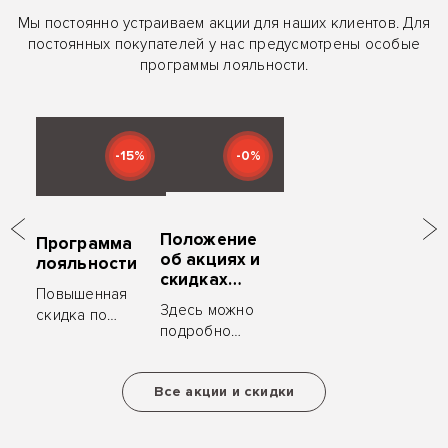
Мы постоянно устраиваем акции для наших клиентов. Для
постоянных покупателей у нас предусмотрены особые
программы лояльности.
-15%
-0%
Положение
Программа
об акциях и
лояльности
скидках
Повышенная
«ZYM
Здесь можно
скидка по
Мебель»
подробно
карте клиента,
ознакомиться
ценные
с условиями
подарки за
Все акции и скидки
акций и
рекомендацию.
скидок.