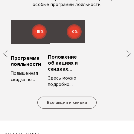
особые программы лояльности.
-15%
-0%
Положение
Программа
об акциях и
лояльности
скидках
Повышенная
«ZYM
Здесь можно
скидка по
Мебель»
подробно
карте клиента,
ознакомиться
ценные
с условиями
подарки за
Все акции и скидки
акций и
рекомендацию.
скидок.